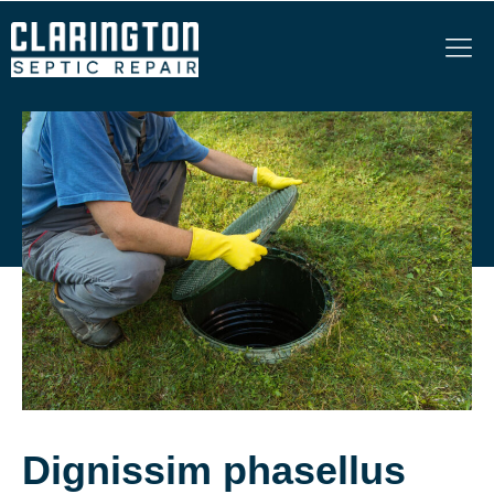
Skip
to
content
Dignissim phasellus