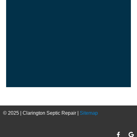
© 2025 | Clarington Septic Repair |
Sitemap
F
G